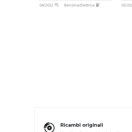
04/2022
Benzina/Elettrica
03/20
Ricambi originali