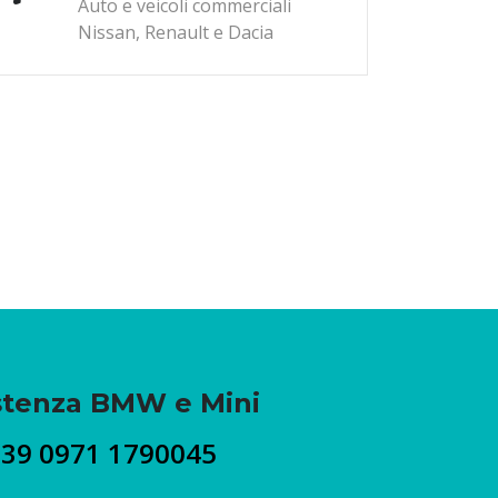
Auto e veicoli commerciali
Nissan, Renault e Dacia
stenza BMW e Mini
+39 0971 1790045