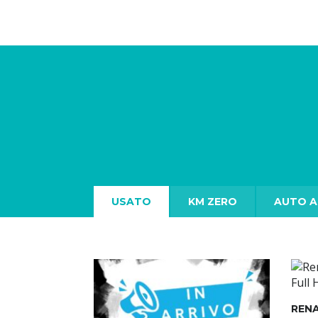
USATO
KM ZERO
AUTO A
REN