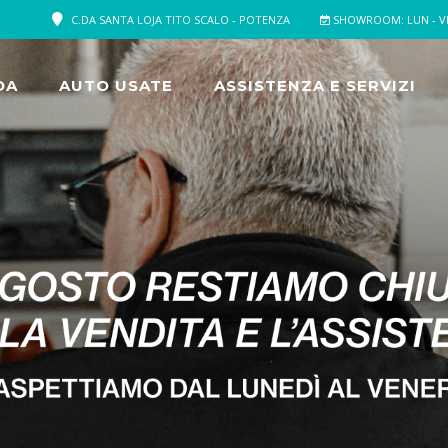
C.DA SANTA LOJA TITO SCALO - POTENZA
SHOWROOM: LUN - VEN 9
DA
AUTO USATE
ASSISTENZA E SERVIZI