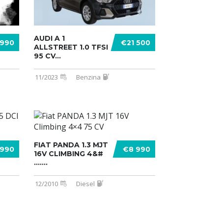
AUDI A 1
 990
€21 500
ALLSTREET 1.0 TFSI
95 CV...
11/2023
Benzina
FIAT PANDA 1.3 MJT
 990
€8 990
16V CLIMBING 4&#
.......
12/2010
Diesel