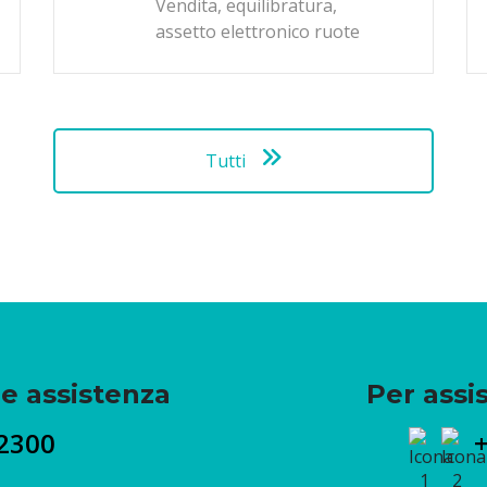
Vendita, equilibratura,
assetto elettronico ruote
Tutti
e assistenza
Per assi
2300