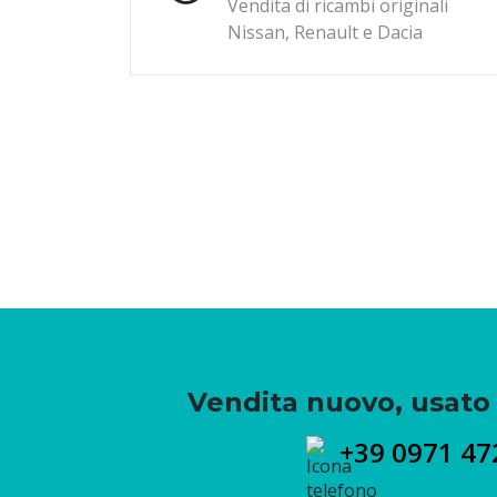
Vendita di ricambi originali
Nissan, Renault e Dacia
Vendita nuovo, usato 
+39 0971 47