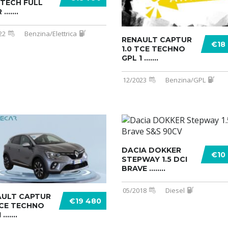
E-TECH FULL
......
22
Benzina/Elettrica
RENAULT CAPTUR
€18
1.0 TCE TECHNO
GPL 1 .......
12/2023
Benzina/GPL
DACIA DOKKER
€10
STEPWAY 1.5 DCI
BRAVE ........
05/2018
Diesel
AULT CAPTUR
€19 480
TCE TECHNO
.......