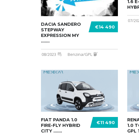
1.6 
HYBR .
07/20
DACIA SANDERO
€14 490
STEPWAY
EXPRESSION MY
.......
08/2023
Benzina/GPL
FIAT PANDA 1.0
REN
€11 490
FIRE-FLY HYBRID
1.0 
CITY .......
GPL 1 