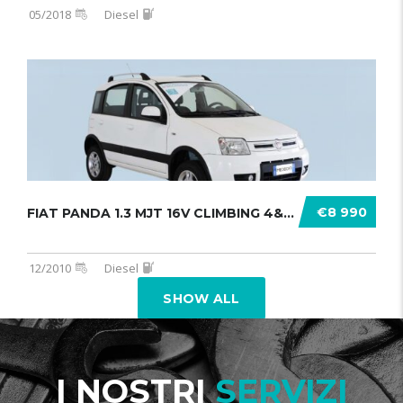
05/2018
Diesel
€8 990
FIAT PANDA 1.3 MJT 16V CLIMBING 4&# .......
12/2010
Diesel
SHOW ALL
I NOSTRI
SERVIZI