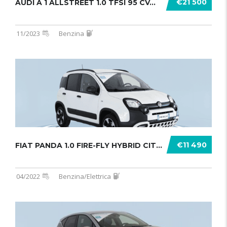
€21 500
AUDI A 1 ALLSTREET 1.0 TFSI 95 CV...
11/2023
Benzina
€11 490
FIAT PANDA 1.0 FIRE-FLY HYBRID CITY .......
04/2022
Benzina/Elettrica