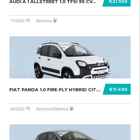
€21 500
AUDI A 1 ALLSTREET 1.0 TFSI 95 CV...
11/2023
Benzina
€11 490
FIAT PANDA 1.0 FIRE-FLY HYBRID CITY .......
04/2022
Benzina/Elettrica