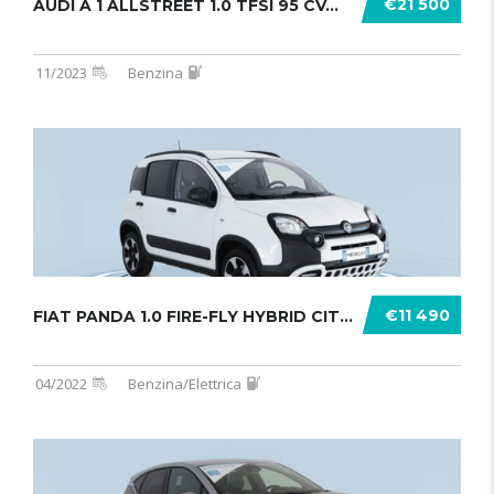
€21 500
AUDI A 1 ALLSTREET 1.0 TFSI 95 CV...
11/2023
Benzina
€11 490
FIAT PANDA 1.0 FIRE-FLY HYBRID CITY .......
04/2022
Benzina/Elettrica