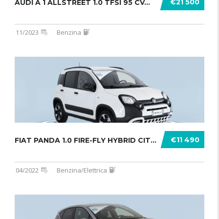
€21 500
AUDI A 1 ALLSTREET 1.0 TFSI 95 CV...
11/2023
Benzina
€11 490
FIAT PANDA 1.0 FIRE-FLY HYBRID CITY .......
04/2022
Benzina/Elettrica